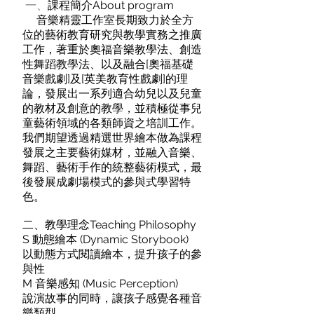
​ 一、
課程簡介About program
音樂精靈工作室長期致力於全方
位的藝術教育研究與教學實務之推廣
工作，著重於奧福音樂教學法、創造
性舞蹈教學法、以及融合[奧福基礎
音樂戲劇]及[英美教育性戲劇]的理
論，發展出一系列適合幼兒以及兒童
的教材及創意的教學，並積極從事兒
童藝術領域的各類師資之培訓工作。
我們期望透過精選世界繪本做為課程
發展之主要藝術媒材，並融入音樂、
舞蹈、藝術手作的統整藝術模式，最
後發展成劇場模式的參與式學習特
色。
二、教學理念Teaching Philosophy
S 動態繪本 (Dynamic Storybook)
以動態方式閱讀繪本，提升孩子的參
與性
M 音樂感知 (Music Perception)
說演故事的同時，讓孩子感覺各種音
樂類型