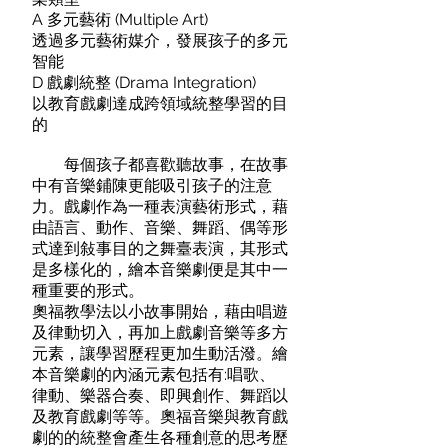
A 多元藝術 (Multiple Art)
透過多元藝術媒介，發展孩子的多元
智能
D 戲劇統整 (Drama Integration)
以教育戲劇達成跨領域統整學習的目
的
每個孩子都喜歡聽故事，在故事
中有音樂鋪陳更能吸引孩子的注意
力。戲劇作為一種表演藝術形式，藉
由語言、動作、音樂、舞蹈、偶等形
式達到敍事目的之舞臺表演，其形式
是多樣化的，繪本音樂劇便是其中一
種重要的形式。
奧福教學法以小故事開始，藉由唱遊
及律動切入，再加上戲劇音樂等多方
元素，讓學習歷程更加生動活潑。繪
本音樂劇的內涵元素包括有:唱歌、
律動、樂器合奏、即興創作、舞蹈以
及教育戲劇等等。奧福音樂與教育戲
劇的的統整會產生各種創意的思考歷