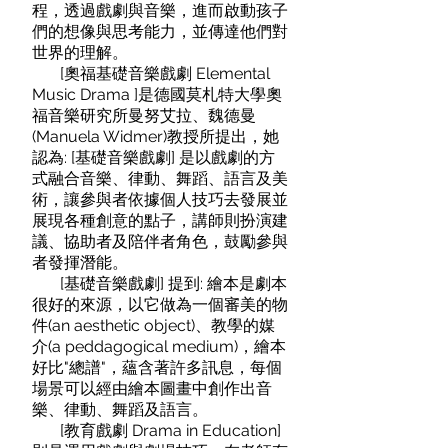
程，透過戲劇與音樂，進而啟動孩子
們的想像與思考能力，並傳達他們對
世界的理解。
[奧福基礎音樂戲劇 Elemental
Music Drama ]是德國莫札特大學奧
福音樂研究所曼努艾拉、魏德曼
(Manuela Widmer)教授所提出，她
認為: [基礎音樂戲劇] 是以戲劇的方
式融合音樂、律動、舞蹈、語言及美
術，讓參與者依據個人技巧去發展並
展現各種創意的點子，講師則扮演建
議、協助者及陪伴者角色，鼓勵參與
者發揮潛能。
[基礎音樂戲劇] 提到: 繪本是劇本
很好的來源，以它做為一個審美的物
件(an aesthetic object)、教學的媒
介(a peddagogical medium)，繪本
好比"總譜"，蘊含著許多訊息，每個
場景可以經由繪本圖畫中創作出音
樂、律動、舞蹈及語言。
[教育戲劇 Drama in Education]