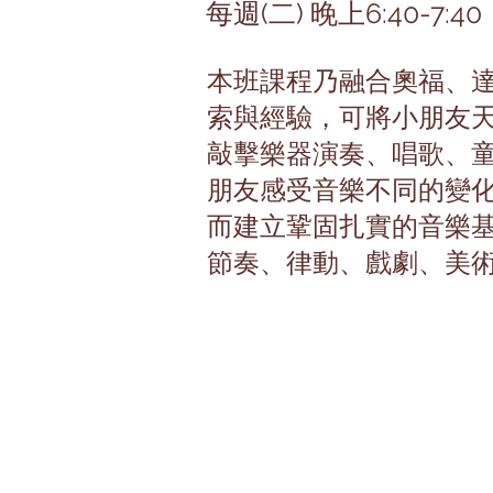
每週(二) 晚上6:40-7:40
本班課程乃融合奧福、
索與經驗，可將小朋友
敲擊樂器演奏、唱歌、
朋友感受音樂不同的變
而建立鞏固扎實的音樂
節奏、律動、戲劇、美