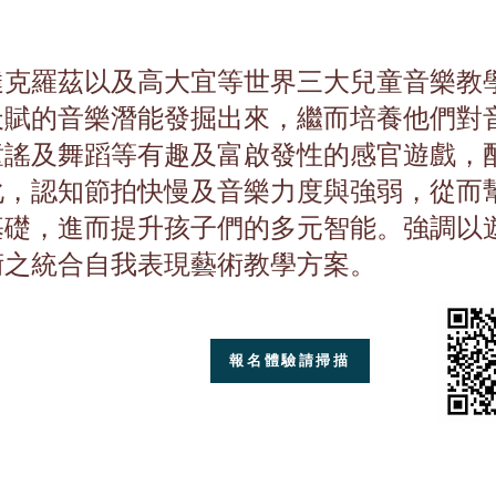
達克羅茲以及高大宜等世界三大兒童音樂教
天賦的音樂潛能發掘出來，繼而培養他們對
童謠及舞蹈等有趣及富啟發性的感官遊戲，
化，認知節拍快慢及音樂力度與強弱，從而
基礎，進而提升孩子們的多元智能。強調以
術之統合自我表現藝術教學方案。
報名體驗請掃描