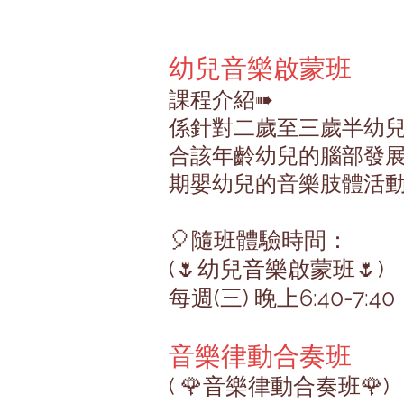
幼兒音樂啟蒙班
課程介紹➠
係針對二歲至三歲半幼
合該年齡幼兒的腦部發
期嬰幼兒的音樂肢體活
🎈隨班體驗時間：
(🌷幼兒音樂啟蒙班🌷)
每週(三) 晚上6:40-7:40
音樂律動合奏班
( 🌹音樂律動合奏班🌹)