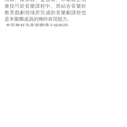
奏技巧於音樂課程中。​而結合音樂於
教育戲劇領域所完成的音樂劇課程也
是本樂團成員的獨特表現能力。
本班教材為黄麗卿博士編創的
​「DonDon Da 兒童擊樂」高階
以及世界音樂各類合奏教材
聽故事看繪本玩藝術