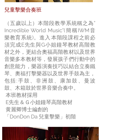
兒童擊樂合奏班
（五歲以上）本階段教學系統稱之為”
Incredible World Music”(簡稱IWM音
樂教育系統)。進入 本階段課程之前必
須完成E先生與G小姐鐘琴教材高階教
材之外，更結合奧福高階教材以及世界
音樂多本教材等，發展孩子們行動中的
創意能力，樂器演奏技巧以結合立奏鐵
琴、奧福打擊樂器以及世界手鼓為主，
包括:手鼓、非洲鼓、康加鼓、曼波
鼓、木箱鼓於世界音樂合奏中。​
本班教材採用
E先生＆Ｇ小姐鐘琴高階教材
黄麗卿博士編創的​
「DonDon Da 兒童擊樂」初階