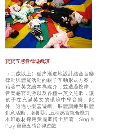
寶寶五感音律遊戲班
（二歲以上）循序漸進地設計結合音樂
律動與體能活動的親子互動形式方案，
藉著中英文繪本為媒介，並透過按摩、
音樂感官刺激以及各種中英文兒歌，讓
孩子在充滿英文的環境中學音樂。此
外，透過小樂器遊戲、肢體訓練與肢體
創意活動，培養嬰兒五種感官統合能力
本班教材採用黄麗卿博士所著「Sing &
Play 寶寶五感音律遊戲」