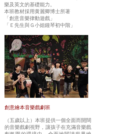
樂及英文的基礎能力。
本班教材採用黄麗卿博士所著
「創意音樂律動遊戲」
​「Ｅ先生與Ｇ小姐鐘琴初中階」
創意繪本音樂戲劇班
（五歲以上）本班提供一個全面而開闊
的音樂戲劇視野，讓孩子在充滿音樂戲